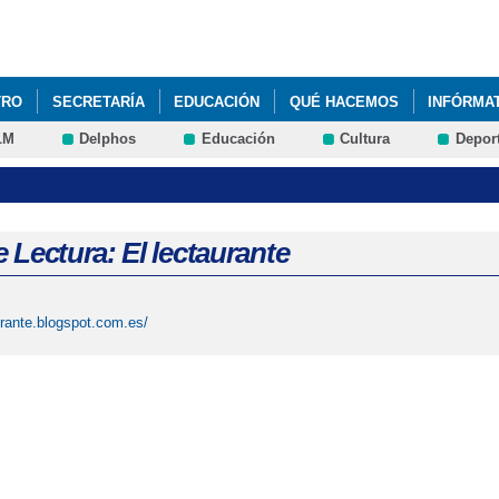
Pasar al
contenido
principal
TRO
SECRETARÍA
EDUCACIÓN
QUÉ HACEMOS
INFÓRMA
LM
Delphos
Educación
Cultura
Depor
ATERIALES CURRICULARES 4º Y 6º E. PRIMARIA
 Lectura: El lectaurante
aurante.blogspot.com.es/