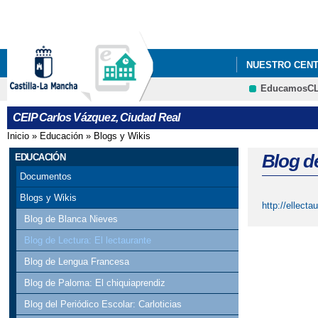
NUESTRO CEN
EducamosC
DOTACIÓN DE M
CEIP Carlos Vázquez, Ciudad Real
Inicio
»
Educación
»
Blogs y Wikis
Se encuentra usted aquí
Blog de
EDUCACIÓN
Documentos
Blogs y Wikis
http://ellect
Blog de Blanca Nieves
Blog de Lectura: El lectaurante
Blog de Lengua Francesa
Blog de Paloma: El chiquiaprendiz
Blog del Periódico Escolar: Carloticias